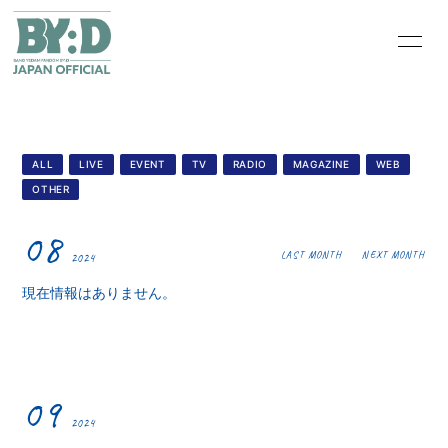
HOME
INFORMATION
PROFILE
VIDEO
ALL
LIVE
EVENT
TV
RADIO
MAGAZINE
WEB
OTHER
BLOG
MOVIE
08
LAST MONTH
NEXT MONTH
2024
PHOTO
Q&A
現在情報はありません。
09
2024
会員登録
ログイン