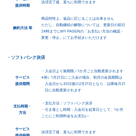
決済完了後、直ちに利用できます
提供時期
商品特性上、返品に応じることは出来ません
ただし、自動継続の解除については、更新日の前日
解約方法 等
24時までにMY PAGE内の「お支払い方法の確認・
変更・停止」にてお手続きいただけます
・ソフトバンク決済
・入会日より無期限／1か月ごと自動更新されます
サービス
※例）1月21日にご入会の場合、初月の会員期限は
提供期間
入会日から30日後の2月21日となり、以降毎月21
日に自動更新されます
・支払方法：ソフトバンク決済
支払時期・
・引き落とし時期：入会日を起算日として、1か月
方法
ごとにご利用料金をお支払い
サービス
決済完了後、直ちに利用できます
提供時期