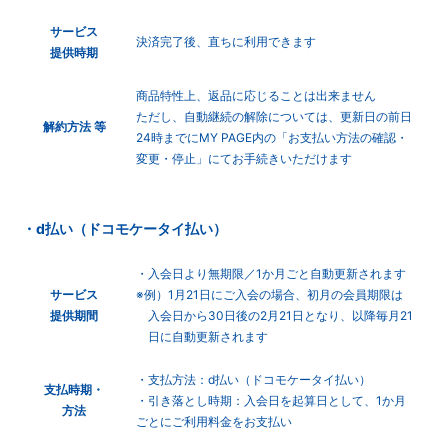
サービス
決済完了後、直ちに利用できます
提供時期
商品特性上、返品に応じることは出来ません
ただし、自動継続の解除については、更新日の前日
解約方法 等
24時までにMY PAGE内の「お支払い方法の確認・
変更・停止」にてお手続きいただけます
・d払い（ドコモケータイ払い）
・入会日より無期限／1か月ごと自動更新されます
サービス
※例）1月21日にご入会の場合、初月の会員期限は
提供期間
入会日から30日後の2月21日となり、以降毎月21
日に自動更新されます
・支払方法：d払い（ドコモケータイ払い）
支払時期・
・引き落とし時期：入会日を起算日として、1か月
方法
ごとにご利用料金をお支払い