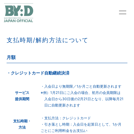
HOME
INFORMATION
支払時期/解約方法について
PROFILE
VIDEO
月額
BLOG
MOVIE
・クレジットカード自動継続決済
PHOTO
Q&A
・入会日より無期限／1か月ごと自動更新されます
サービス
※例）1月21日にご入会の場合、初月の会員期限は
提供期間
入会日から30日後の2月21日となり、以降毎月21
日に自動更新されます
・支払方法：クレジットカード
支払時期・
・引き落とし時期：入会日を起算日として、1か月
会員登録
ログイン
方法
ごとにご利用料金をお支払い