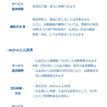
サービス
決済完了後、直ちに利用できます
提供時期
商品特性上、返品に応じることは出来ません
ただし、自動継続の解除については、更新日の前日
解約方法 等
24時までにMY PAGE内の「お支払い方法の確認・
変更・停止」にてお手続きいただけます
・auかんたん決済
・入会日より無期限／1か月ごと自動更新されます
サービス
※例）1月21日にご入会の場合、初月の会員期限は
提供期間
入会日から30日後の2月21日となり、以降毎月21
日に自動更新されます
・支払方法：auかんたん決済
支払時期・
・引き落とし時期：入会日を起算日として、1か月
方法
ごとにご利用料金をお支払い
サービス